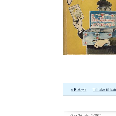
« Boksøk
Tilbake til kat
Olav Grimstad © 2026