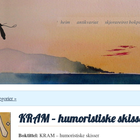
heim
antikvariat
skjorareiret bokp
egorier »
KRAM – humoristiske skiss
Boktittel:
KRAM – humoristiske skisser