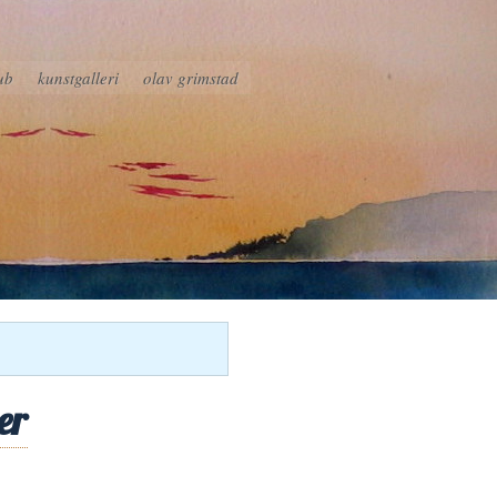
ub
kunstgalleri
olav grimstad
er