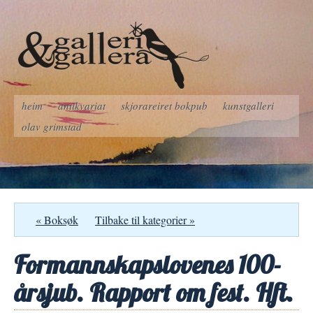
heim
antikvariat
skjorareiret bokpub
kunstgalleri
olav grimstad
« Boksøk
Tilbake til kategorier »
Formannskapslovenes 100-
årsjub. Rapport om fest. Hft.