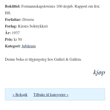
Boktittel:
Formannskapslovenes 100-årsjub. Rapport om fest.
Hft.
Forfattar:
Diverse
Forlag:
Kirstes boktrykkeri
År:
1937
Pris:
kr 50
Kategori:
Jubileum
Denne boka er tilgjengeleg hos Galleri & Gallera.
kjøp
« Boksøk
Tilbake til kategorier »