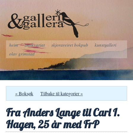
heim
antikvariat
skjorareiret bokpub
kunstgalleri
olav grimstad
« Boksøk
Tilbake til kategorier »
Fra Anders Lange til Carl I.
Hagen, 25 år med FrP