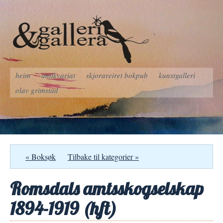
heim
antikvariat
skjorareiret bokpub
kunstgalleri
olav grimstad
« Boksøk
Tilbake til kategorier »
Romsdals amtsskogselskap
1894-1919 (hft)