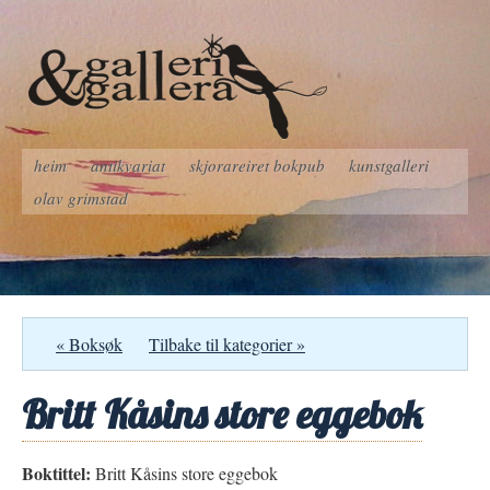
heim
antikvariat
skjorareiret bokpub
kunstgalleri
olav grimstad
« Boksøk
Tilbake til kategorier »
Britt Kåsins store eggebok
Boktittel:
Britt Kåsins store eggebok