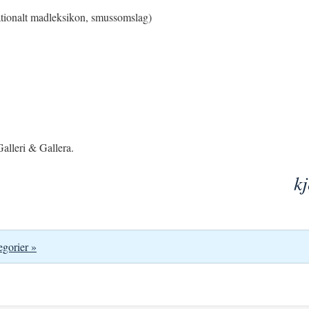
ionalt madleksikon, smussomslag)
alleri & Gallera.
k
egorier »