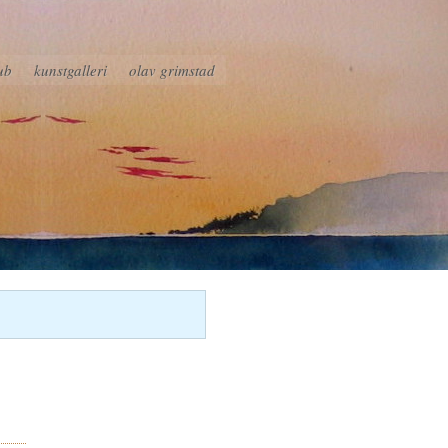
ub
kunstgalleri
olav grimstad