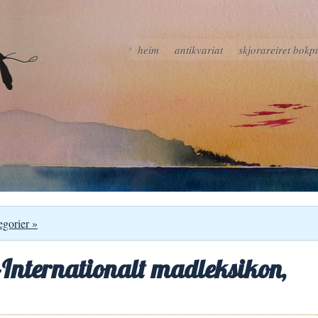
heim
antikvariat
skjorareiret bokp
egorier »
nternationalt madleksikon,