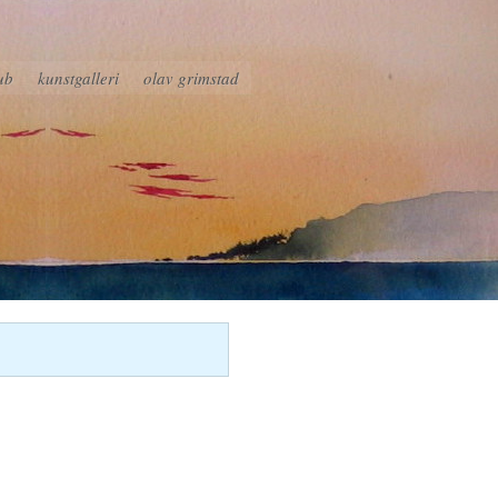
ub
kunstgalleri
olav grimstad