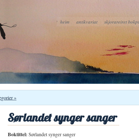
heim
antikvariat
skjorareiret bokp
egorier »
Sørlandet synger sanger
Boktittel:
Sørlandet synger sanger