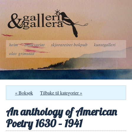
heim
antikvariat
skjorareiret bokpub
kunstgalleri
olav grimstad
« Boksøk
Tilbake til kategorier »
An anthology of American
Poetry 1630 – 1941