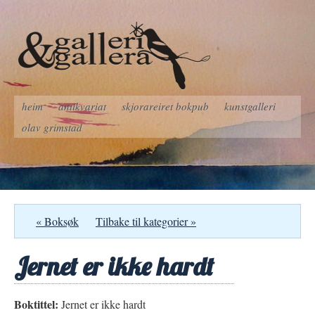
heim
antikvariat
skjorareiret bokpub
kunstgalleri
olav grimstad
« Boksøk
Tilbake til kategorier »
Jernet er ikke hardt
Boktittel:
Jernet er ikke hardt