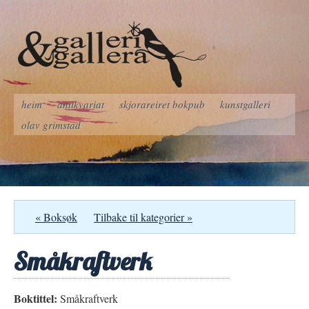
heim
antikvariat
skjorareiret bokpub
kunstgalleri
olav grimstad
« Boksøk
Tilbake til kategorier »
Småkraftverk
Boktittel:
Småkraftverk