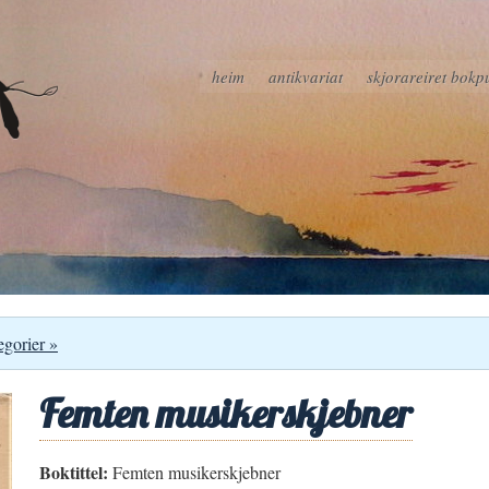
heim
antikvariat
skjorareiret bokp
egorier »
Femten musikerskjebner
Boktittel:
Femten musikerskjebner