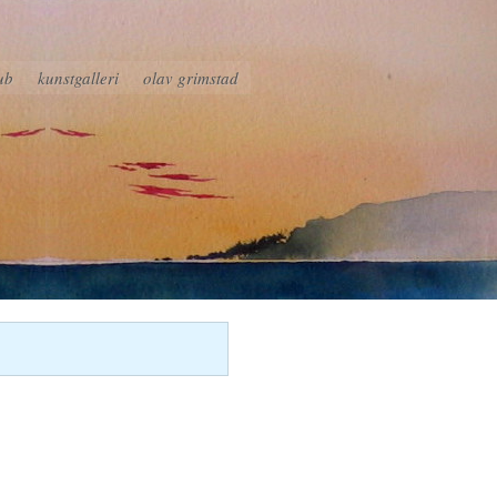
ub
kunstgalleri
olav grimstad