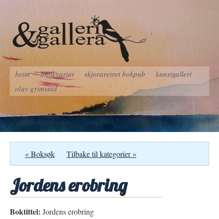
heim
antikvariat
skjorareiret bokpub
kunstgalleri
olav grimstad
« Boksøk
Tilbake til kategorier »
Jordens erobring
Boktittel:
Jordens erobring