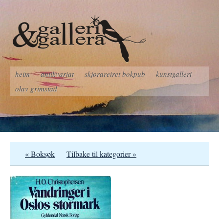
heim
antikvariat
skjorareiret bokpub
kunstgalleri
olav grimstad
« Boksøk
Tilbake til kategorier »