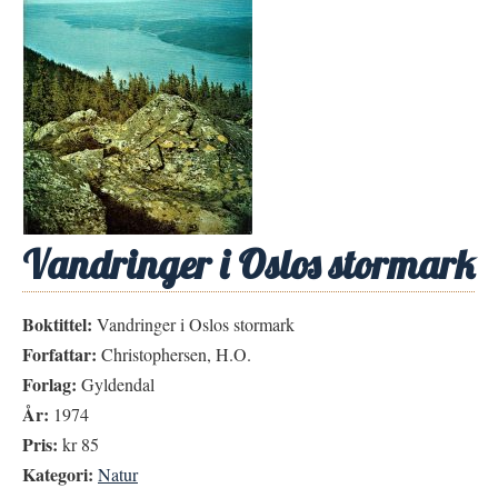
Vandringer i Oslos stormark
Boktittel:
Vandringer i Oslos stormark
Forfattar:
Christophersen, H.O.
Forlag:
Gyldendal
År:
1974
Pris:
kr 85
Kategori:
Natur