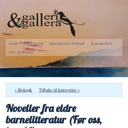
heim
antikvariat
skjorareiret bokpub
kunstgalleri
olav grimstad
« Boksøk
Tilbake til kategorier »
Noveller fra eldre
barnelitteratur (Før oss,