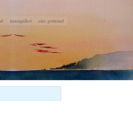
ub
kunstgalleri
olav grimstad