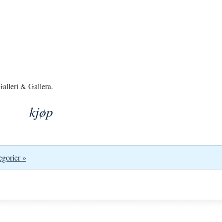
alleri & Gallera.
kjøp
egorier »