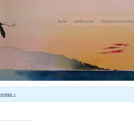
heim
antikvariat
skjorareiret bokp
egorier »