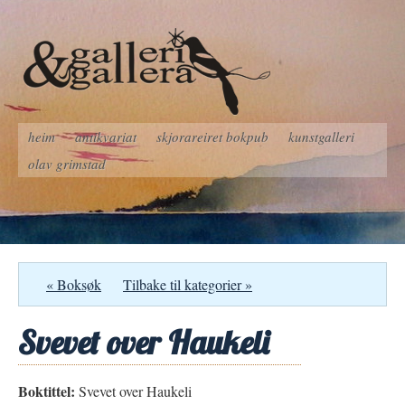
heim
antikvariat
skjorareiret bokpub
kunstgalleri
olav grimstad
« Boksøk
Tilbake til kategorier »
Svevet over Haukeli
Boktittel:
Svevet over Haukeli