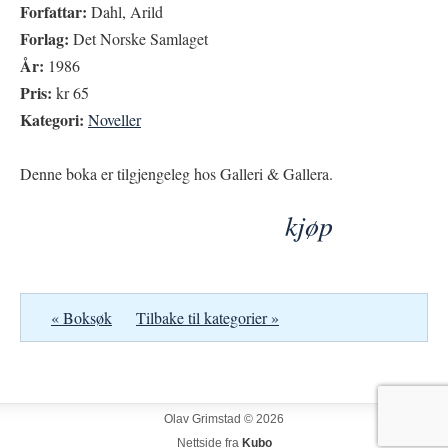
Forfattar:
Dahl, Arild
Forlag:
Det Norske Samlaget
År:
1986
Pris:
kr 65
Kategori:
Noveller
Denne boka er tilgjengeleg hos Galleri & Gallera.
kjøp
« Boksøk
Tilbake til kategorier »
Olav Grimstad © 2026
Nettside fra
Kubo