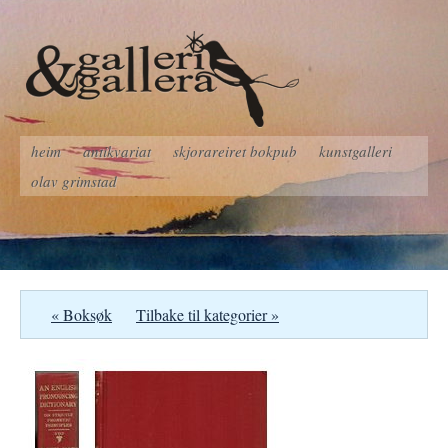
heim
antikvariat
skjorareiret bokpub
kunstgalleri
olav grimstad
« Boksøk
Tilbake til kategorier »