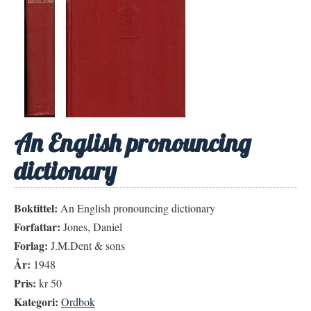
An English pronouncing
dictionary
Boktittel:
An English pronouncing dictionary
Forfattar:
Jones, Daniel
Forlag:
J.M.Dent & sons
År:
1948
Pris:
kr 50
Kategori:
Ordbok