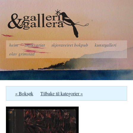
heim
antikvariat
skjorareiret bokpub
kunstgalleri
olav grimstad
« Boksøk
Tilbake til kategorier »