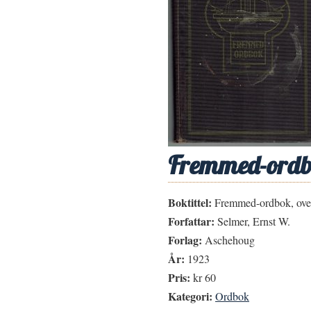
Fremmed-ordbok
Boktittel:
Fremmed-ordbok, overs
Forfattar:
Selmer, Ernst W.
Forlag:
Aschehoug
År:
1923
Pris:
kr 60
Kategori:
Ordbok