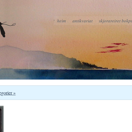
heim
antikvariat
skjorareiret bokp
egorier »