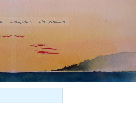
ub
kunstgalleri
olav grimstad