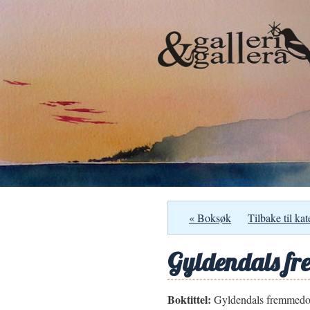
« Boksøk
Tilbake til kat
Gyldendals f
Boktittel:
Gyldendals fremmedo