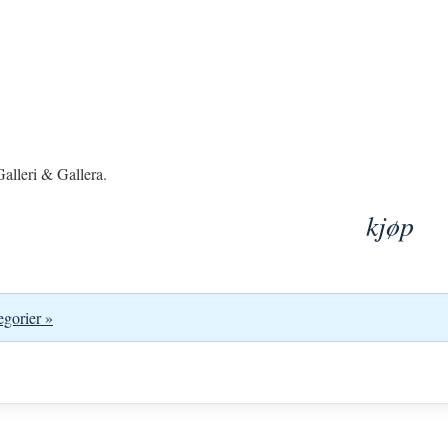
alleri & Gallera.
kjøp
egorier »