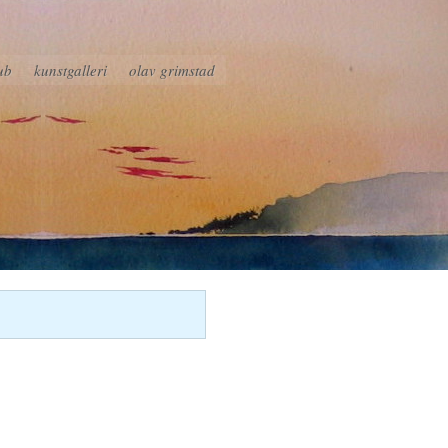
ub
kunstgalleri
olav grimstad