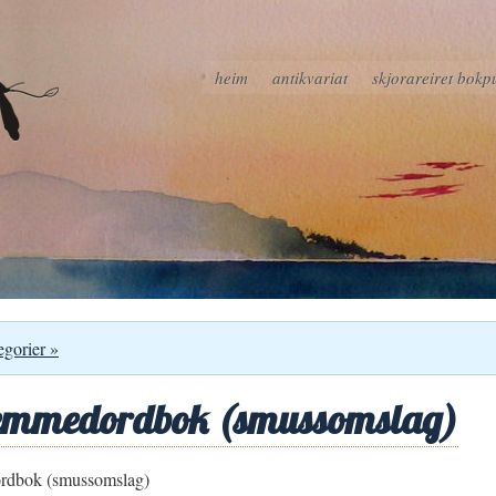
heim
antikvariat
skjorareiret bokp
egorier »
remmedordbok (smussomslag)
rdbok (smussomslag)