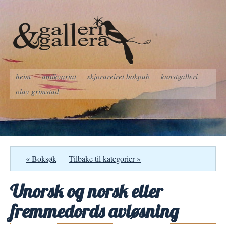
heim
antikvariat
skjorareiret bokpub
kunstgalleri
olav grimstad
« Boksøk
Tilbake til kategorier »
Unorsk og norsk eller
fremmedords avløsning