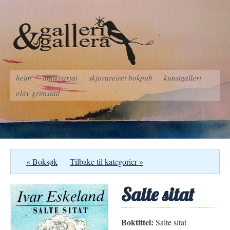
heim
antikvariat
skjorareiret bokpub
kunstgalleri
olav grimstad
« Boksøk
Tilbake til kategorier »
Salte sitat
Boktittel:
Salte sitat