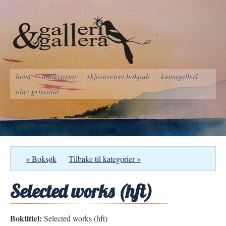
heim
antikvariat
skjorareiret bokpub
kunstgalleri
olav grimstad
« Boksøk
Tilbake til kategorier »
Selected works (hft)
Boktittel:
Selected works (hft)