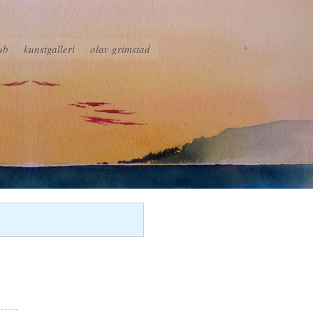
ub
kunstgalleri
olav grimstad