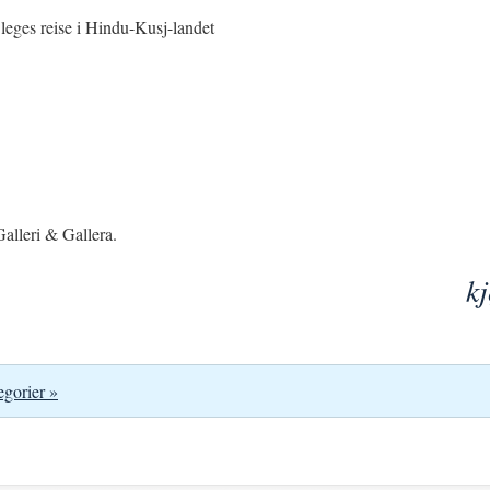
leges reise i Hindu-Kusj-landet
alleri & Gallera.
k
egorier »