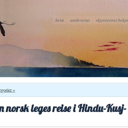
heim
antikvariat
skjorareiret bokp
egorier »
 norsk leges reise i Hindu-Kusj-