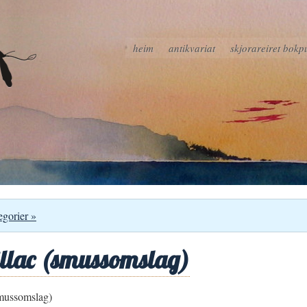
heim
antikvariat
skjorareiret bokp
egorier »
llac (smussomslag)
mussomslag)