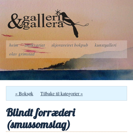
heim
antikvariat
skjorareiret bokpub
kunstgalleri
olav grimstad
« Boksøk
Tilbake til kategorier »
Blindt forræderi
(smussomslag)