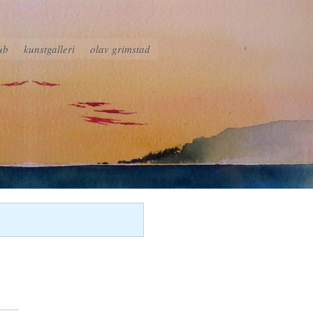
ub
kunstgalleri
olav grimstad