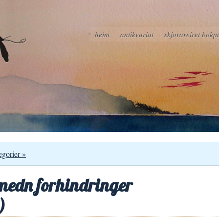
heim
antikvariat
skjorareiret bokp
egorier »
 medn forhindringer
)