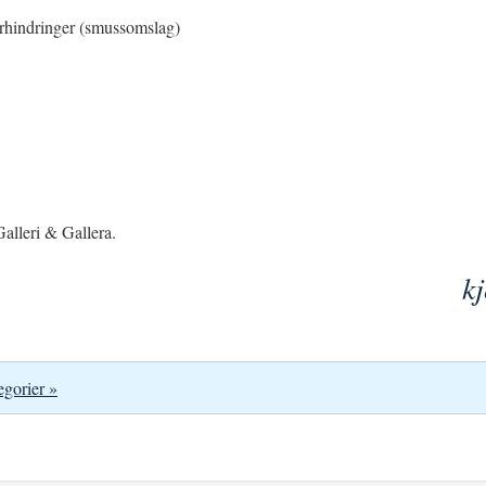
rhindringer (smussomslag)
alleri & Gallera.
k
egorier »