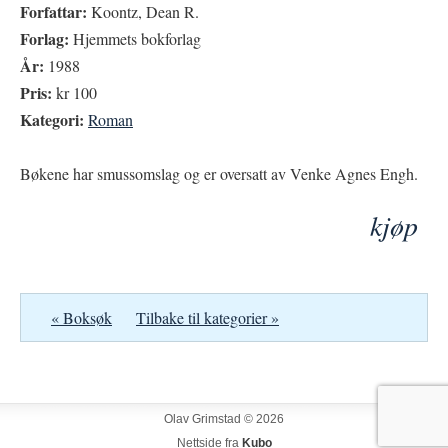
Forfattar:
Koontz, Dean R.
Forlag:
Hjemmets bokforlag
År:
1988
Pris:
kr 100
Kategori:
Roman
Bøkene har smussomslag og er oversatt av Venke Agnes Engh.
kjøp
« Boksøk
Tilbake til kategorier »
Olav Grimstad © 2026
Nettside fra
Kubo