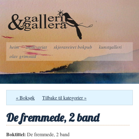
heim
antikvariat
skjorareiret bokpub
kunstgalleri
olav grimstad
« Boksøk
Tilbake til kategorier »
De fremmede, 2 band
Boktittel:
De fremmede, 2 band