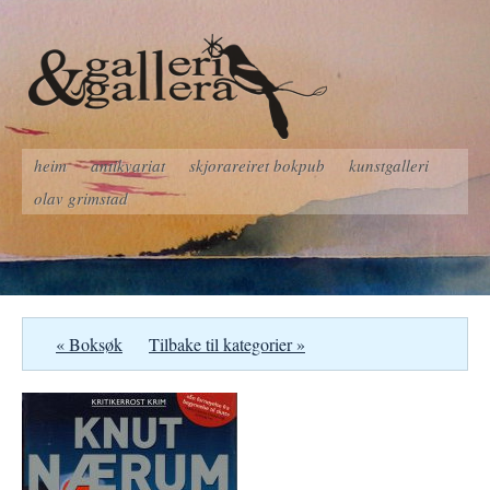
heim
antikvariat
skjorareiret bokpub
kunstgalleri
olav grimstad
« Boksøk
Tilbake til kategorier »