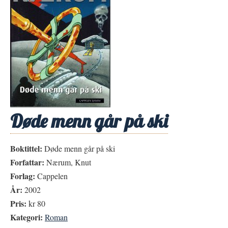
Døde menn går på ski
Boktittel:
Døde menn går på ski
Forfattar:
Nærum, Knut
Forlag:
Cappelen
År:
2002
Pris:
kr 80
Kategori:
Roman