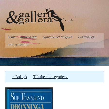
heim
antikvariat
skjorareiret bokpub
kunstgalleri
olav grimstad
« Boksøk
Tilbake til kategorier »