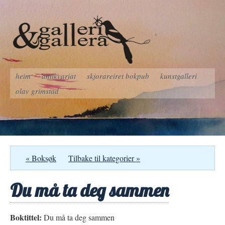
heim
antikvariat
skjorareiret bokpub
kunstgalleri
olav grimstad
« Boksøk
Tilbake til kategorier »
Du må ta deg sammen
Boktittel:
Du må ta deg sammen