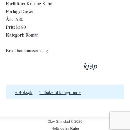
Forfattar:
Kristine Kabo
Forlag:
Dreyer
År:
1980
Pris:
kr 80
Kategori:
Roman
Boka har smussomslag
kjøp
« Boksøk
Tilbake til kategorier »
Olav Grimstad © 2026
Nettside fra
Kubo