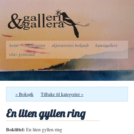
heim
antikvariat
skjorareiret bokpub
kunstgalleri
olav grimstad
« Boksøk
Tilbake til kategorier »
En liten gyllen ring
Boktittel:
En liten gyllen ring