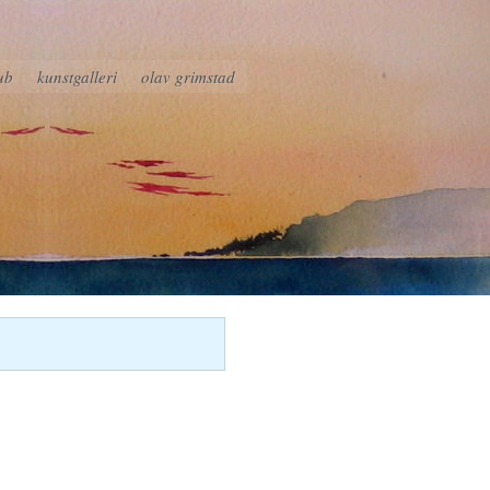
ub
kunstgalleri
olav grimstad