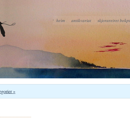
heim
antikvariat
skjorareiret bokp
egorier »