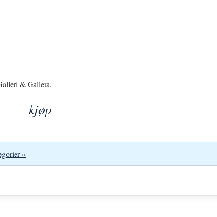
alleri & Gallera.
kjøp
egorier »