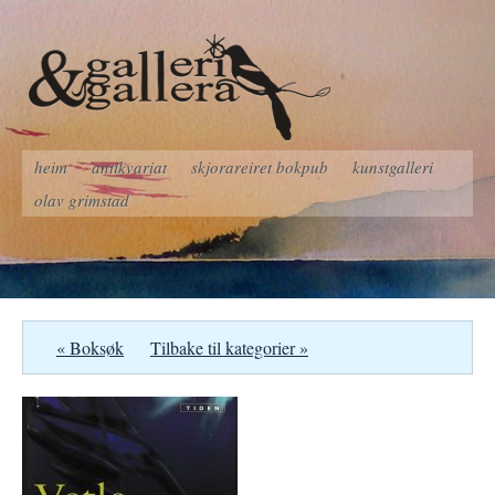
heim
antikvariat
skjorareiret bokpub
kunstgalleri
olav grimstad
« Boksøk
Tilbake til kategorier »