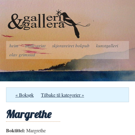
heim
antikvariat
skjorareiret bokpub
kunstgalleri
olav grimstad
« Boksøk
Tilbake til kategorier »
Margrethe
Boktittel:
Margrethe