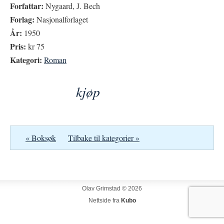
Forfattar:
Nygaard, J. Bech
Forlag:
Nasjonalforlaget
År:
1950
Pris:
kr 75
Kategori:
Roman
kjøp
« Boksøk
Tilbake til kategorier »
Olav Grimstad © 2026
Nettside fra
Kubo