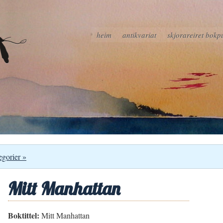
heim
antikvariat
skjorareiret bokp
egorier »
Mitt Manhattan
Boktittel:
Mitt Manhattan