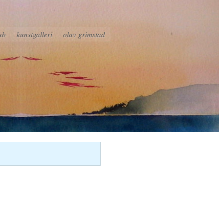
ub
kunstgalleri
olav grimstad