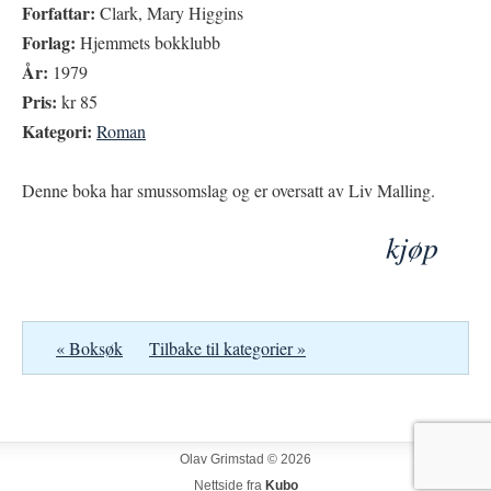
Forfattar:
Clark, Mary Higgins
Forlag:
Hjemmets bokklubb
År:
1979
Pris:
kr 85
Kategori:
Roman
Denne boka har smussomslag og er oversatt av Liv Malling.
kjøp
« Boksøk
Tilbake til kategorier »
Olav Grimstad © 2026
Nettside fra
Kubo