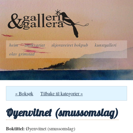
heim
antikvariat
skjorareiret bokpub
kunstgalleri
olav grimstad
« Boksøk
Tilbake til kategorier »
Øyenvitnet (smussomslag)
Boktittel:
Øyenvitnet (smussomslag)