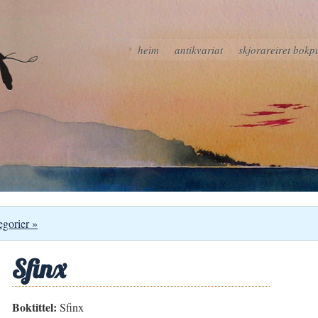
heim
antikvariat
skjorareiret bokp
egorier »
Sfinx
Boktittel:
Sfinx