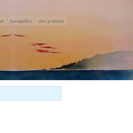
ub
kunstgalleri
olav grimstad