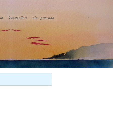
ub
kunstgalleri
olav grimstad