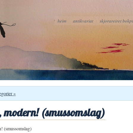
heim
antikvariat
skjorareiret bokp
egorier »
da, modern! (smussomslag)
rn! (smussomslag)