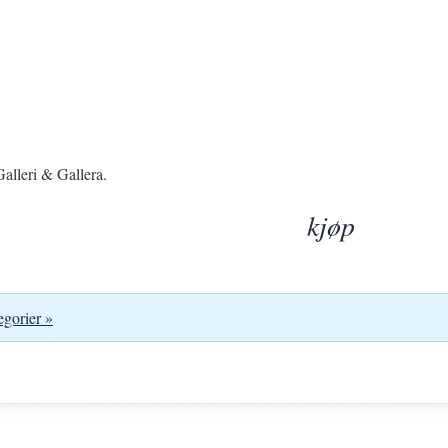
alleri & Gallera.
kjøp
egorier »