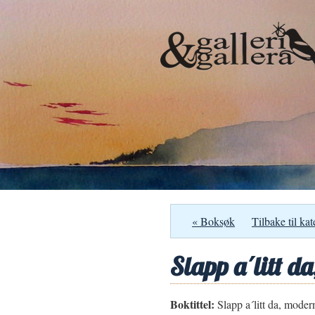
« Boksøk
Tilbake til kat
Slapp a´litt 
Boktittel:
Slapp a´litt da, mode