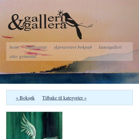
heim
antikvariat
skjorareiret bokpub
kunstgalleri
olav grimstad
« Boksøk
Tilbake til kategorier »