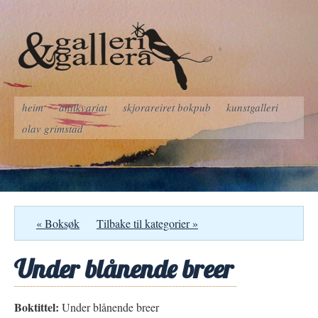
heim
antikvariat
skjorareiret bokpub
kunstgalleri
olav grimstad
« Boksøk
Tilbake til kategorier »
Under blånende breer
Boktittel:
Under blånende breer