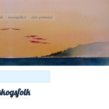
ub
kunstgalleri
olav grimstad
skogsfolk