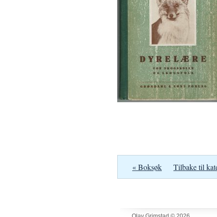
« Boksøk
Tilbake til kat
Olav Grimstad © 2026