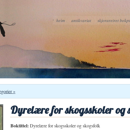
heim
antikvariat
skjorareiret bokp
egorier »
Dyrelære for skogsskoler og 
Boktittel:
Dyrelære for skogsskoler og skogsfolk