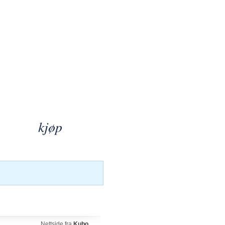
kjøp
Nettside fra
Kubo