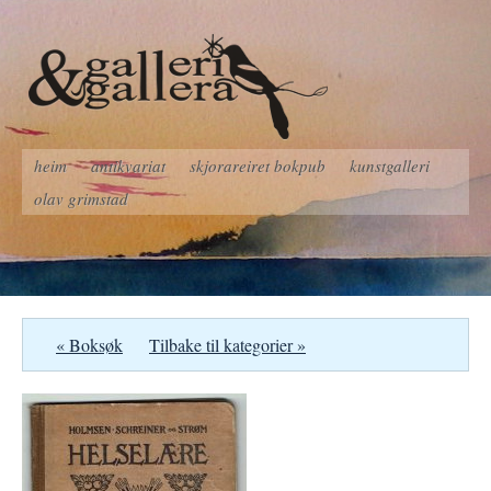
heim
antikvariat
skjorareiret bokpub
kunstgalleri
olav grimstad
« Boksøk
Tilbake til kategorier »