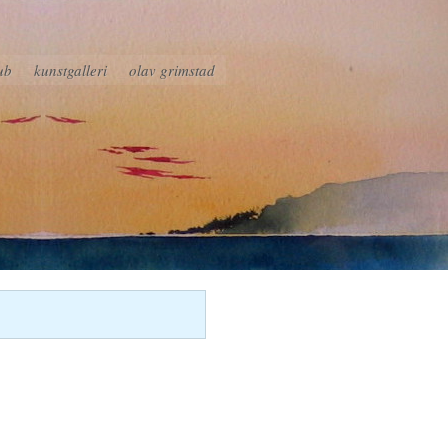
ub
kunstgalleri
olav grimstad