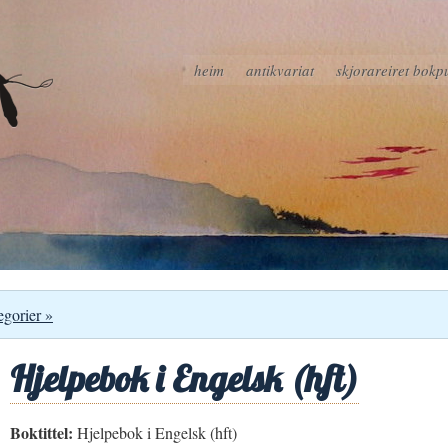
heim
antikvariat
skjorareiret bokp
egorier »
Hjelpebok i Engelsk (hft)
Boktittel:
Hjelpebok i Engelsk (hft)