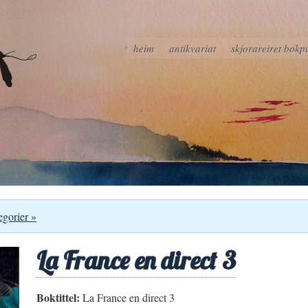
heim
antikvariat
skjorareiret bokp
egorier »
La France en direct 3
Boktittel:
La France en direct 3