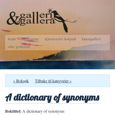
heim
antikvariat
skjorareiret bokpub
kunstgalleri
olav grimstad
« Boksøk
Tilbake til kategorier »
A dictionary of synonyms
Boktittel:
A dictionary of synonyms