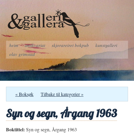
heim
antikvariat
skjorareiret bokpub
kunstgalleri
olav grimstad
« Boksøk
Tilbake til kategorier »
Syn og segn, Årgang 1963
Boktittel:
Syn og segn, Årgang 1963