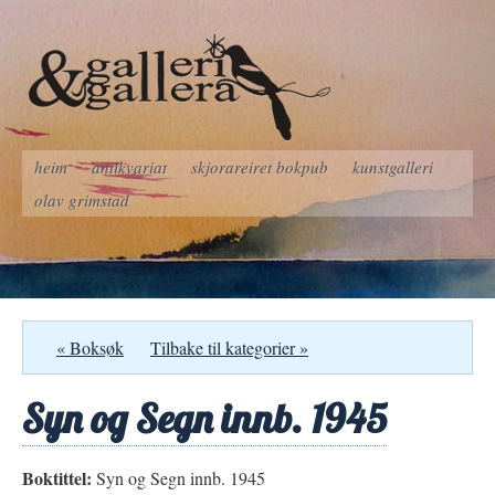
heim
antikvariat
skjorareiret bokpub
kunstgalleri
olav grimstad
« Boksøk
Tilbake til kategorier »
Syn og Segn innb. 1945
Boktittel:
Syn og Segn innb. 1945