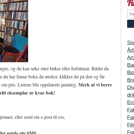
F
Si
År
Art
Ba
høgre, og du kan søke etter bøker eller forfattarar. Bildet du
Bio
år du har funne boka du ønsker, klikker du på den og får
Br
Merk at vi berre
 om pris. Listene blir oppdaterte jamnleg.
Di
eitt eksemplar av kvar bok!
dri
Ero
Fa
jemaet, eller send ein e-post til oss,
Fa
Fil
ller sende ein SMS
For