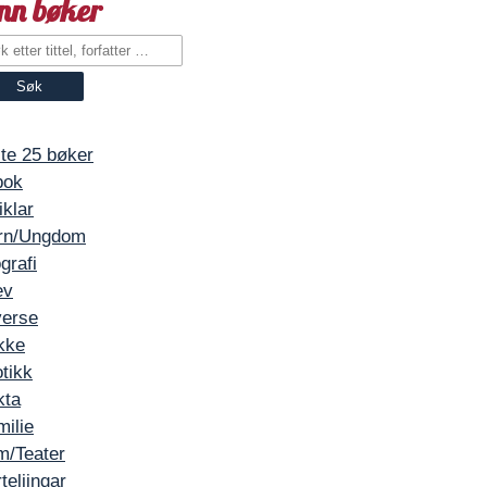
inn bøker
ste 25 bøker
bok
iklar
rn/Ungdom
grafi
ev
verse
kke
tikk
kta
milie
m/Teater
teljingar