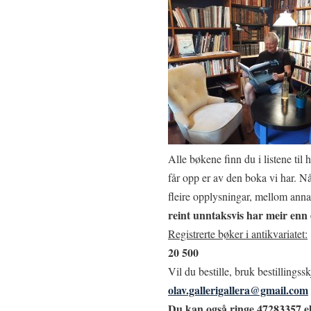
Alle bøkene finn du i listene til 
får opp er av den boka vi har. N
fleire opplysningar, mellom anna
reint unntaksvis har meir enn 
Registrerte bøker i antikvariatet:
20 500
Vil du bestille, bruk bestillingssk
olav.gallerigallera@gmail.com
Du kan også ringe 47283357 e