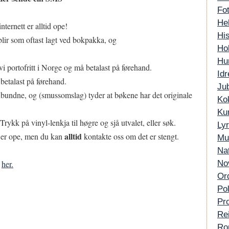
Fo
He
nternett er alltid ope!
His
blir som oftast lagt ved bokpakka, og
Ho
Hu
vi portofritt i Norge og må betalast på førehand.
Idr
 betalast på førehand.
Ju
nnbundne, og (smussomslag) tyder at bøkene har det originale
Ko
Kun
Trykk på vinyl-lenkja til høgre og sjå utvalet, eller søk.
Lyr
alltid
et er ope, men du kan
kontakte oss om det er stengt.
Mu
Na
u
her.
No
Or
Pol
Pr
Re
Ro