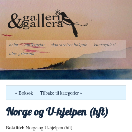
heim
antikvariat
skjorareiret bokpub
kunstgalleri
olav grimstad
« Boksøk
Tilbake til kategorier »
Norge og U-hjelpen (hft)
Boktittel:
Norge og U-hjelpen (hft)